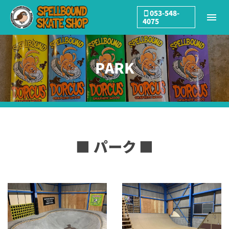
053-548-
4075
PARK
■ パーク ■